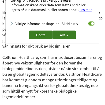
vårt og for å forbedre brukeropplevelsen.
erkjennes på globale markeder.
Informasjonskapsler er data som lastes ned eller
lagres på din datamaskin eller annen enhet.
Les mer
Biosimilarer som Celltrion Healthcare tilbyr hjelper ofte
landene å redusere helsekostnadene, og innsparte beløp
kan brukes innen helse- og sykepleie til fordel for
Viktige informasjonskapsler
Alltid aktiv
pasienter og helsepersonell. Derfor er vårt firma og alle
våre ansatte stolte over det banebrytende arbeidet vi
Godta
Avslå
gjør for å utvikle helse- og sykepleie globalt samt over
vår innsats for økt bruk av biosimilarer.
Celltrion Healthcare, som har introdusert biosimilarer og
åpnet nye vekstmuligheter for den koreanske
biolegemiddelindustrien, utvider nå sin virksomhet til å
bli en global legemiddelleverandør. Celltrion Healthcare
har kommet gjennom mange utfordringer tidligere og
baner nå fremgangsrikt vei for globalt direktesalg, noe
som hittill er nytt for koreanske biologiske
legemiddelfirmaer.