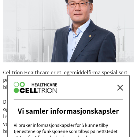
Celltrion Healthcare er et legemiddelfirma spesialisert
på global markedsføring, distribusjon og salg av
biologiske legemidler, inkludert biosimilarer.
Da de medisinske fordelene med biosimilarer er bevist
og prisene er rimelige, brukes disse innovative
Vi samler informasjonskapsler
legemidlene nå til å behandle pasienter over hele
verden. Celltrion Group har arbeidet hardt for å øke
Vi bruker informasjonskapsler for å kunne tilby
bruken av biosimilarer, og de forskrives nå bredt og
tjenestene og funksjonene som tilbys på nettstedet